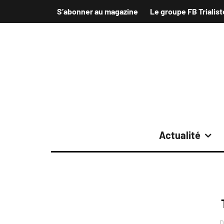
S’abonner au magazine
Le groupe FB Trialist
Actualité
D