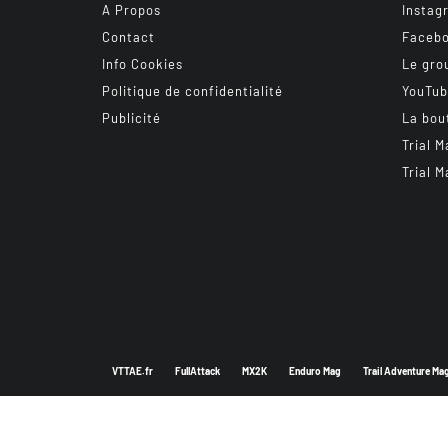
A Propos
Instag
Contact
Faceb
Info Cookies
Le gro
Politique de confidentialité
YouTu
Publicité
La bou
Trial M
Trial M
VTTAE.fr
FullAttack
MX2K
Enduro Mag
Trail Adventure Ma