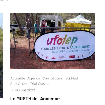
Actualité
Agenda
Compétition
Sud-Est
Sud-Ouest
Trial Classic
·
18 août 2022
Le MUSTH de l’Ancienne…