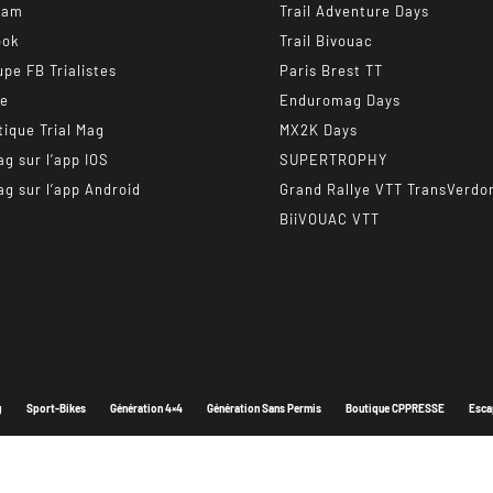
ram
Trail Adventure Days
ook
Trail Bivouac
upe FB Trialistes
Paris Brest TT
be
Enduromag Days
tique Trial Mag
MX2K Days
ag sur l’app IOS
SUPERTROPHY
ag sur l’app Android
Grand Rallye VTT TransVerdo
BiiVOUAC VTT
g
Sport-Bikes
Génération 4×4
Génération Sans Permis
Boutique CPPRESSE
Esca
Depuis 2003 - Un magazine du
Groupe CPPRESSE