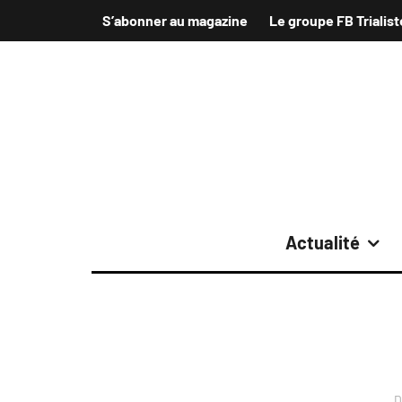
S’abonner au magazine
Le groupe FB Trialist
Actualité
D