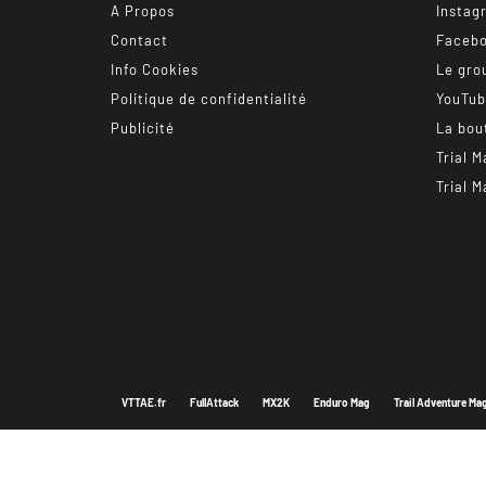
A Propos
Instag
Contact
Faceb
Info Cookies
Le gro
Politique de confidentialité
YouTu
Publicité
La bou
Trial M
Trial M
VTTAE.fr
FullAttack
MX2K
Enduro Mag
Trail Adventure Ma