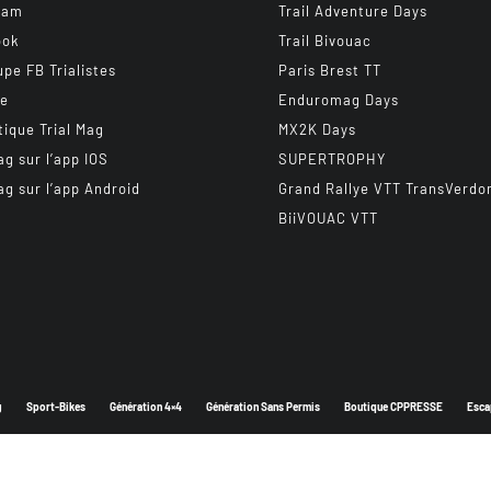
ram
Trail Adventure Days
ook
Trail Bivouac
upe FB Trialistes
Paris Brest TT
be
Enduromag Days
tique Trial Mag
MX2K Days
ag sur l’app IOS
SUPERTROPHY
ag sur l’app Android
Grand Rallye VTT TransVerdo
BiiVOUAC VTT
g
Sport-Bikes
Génération 4×4
Génération Sans Permis
Boutique CPPRESSE
Esca
Depuis 2003 - Un magazine du
Groupe CPPRESSE