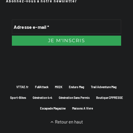
Abonnez-vous à notre newsletter
VTTAE.fr
FullAttack
MX2K
Enduro Mag
Trail Adventure Mag
Sport-Bikes
Génération 4×4
Génération Sans Permis
Boutique CPPRESSE
Escapade Magazine
Maisons A Vivre
Retour en haut