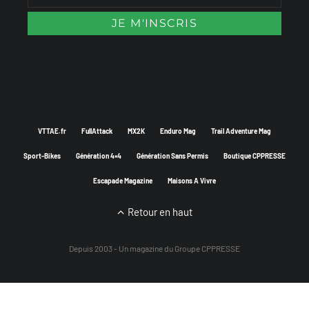
VTTAE.fr
FullAttack
MX2K
Enduro Mag
Trail Adventure Mag
Sport-Bikes
Génération 4×4
Génération Sans Permis
Boutique CPPRESSE
Escapade Magazine
Maisons A Vivre
Retour en haut
Depuis 2003 - Un magazine du
Groupe CPPRESSE