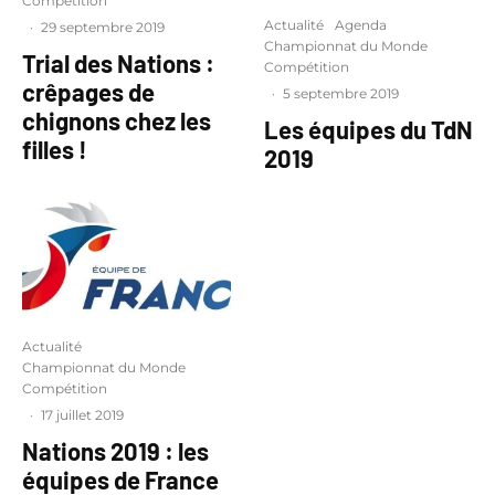
Compétition
Actualité
Agenda
·
29 septembre 2019
Championnat du Monde
Trial des Nations :
Compétition
crêpages de
·
5 septembre 2019
chignons chez les
Les équipes du TdN
filles !
2019
Actualité
Championnat du Monde
Compétition
·
17 juillet 2019
Nations 2019 : les
équipes de France