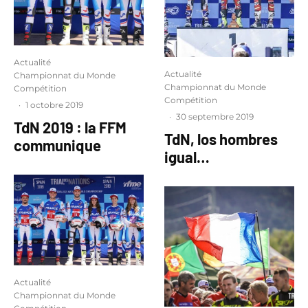
Actualité
Actualité
Championnat du Monde
Championnat du Monde
Compétition
Compétition
·
1 octobre 2019
·
30 septembre 2019
TdN 2019 : la FFM
TdN, los hombres
communique
igual…
Actualité
Championnat du Monde