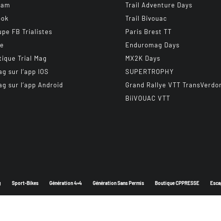
ram
Trail Adventure Days
ook
Trail Bivouac
upe FB Trialistes
Paris Brest TT
be
Enduromag Days
tique Trial Mag
MX2K Days
ag sur l’app IOS
SUPERTROPHY
ag sur l’app Android
Grand Rallye VTT TransVerdo
BiiVOUAC VTT
g
Sport-Bikes
Génération 4×4
Génération Sans Permis
Boutique CPPRESSE
Esca
Depuis 2003 - Un magazine du
Groupe CPPRESSE