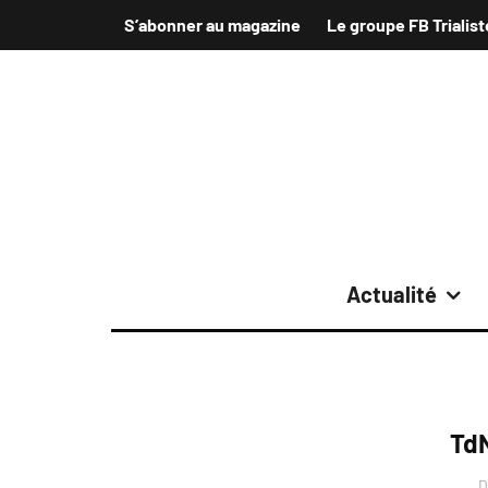
S’abonner au magazine
Le groupe FB Trialist
Actualité
TdN
D