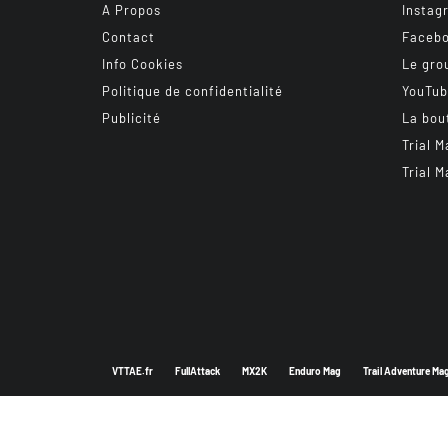
A Propos
Instag
Contact
Faceb
Info Cookies
Le gro
Politique de confidentialité
YouTu
Publicité
La bou
Trial M
Trial M
VTTAE.fr
FullAttack
MX2K
Enduro Mag
Trail Adventure Ma