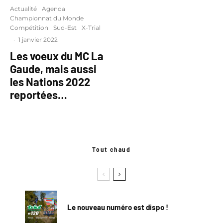
Actualité
Agenda
Championnat du Monde
Compétition
Sud-Est
X-Trial
·
1 janvier 2022
Les voeux du MC La
Gaude, mais aussi
les Nations 2022
reportées…
Tout chaud
Le nouveau numéro est dispo !