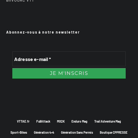
BiiVOUAC VTT
Abonnez-vous à notre newsletter
VTTAE.fr
FullAttack
MX2K
Enduro Mag
Trail Adventure Mag
Sport-Bikes
Génération 4×4
Génération Sans Permis
Boutique CPPRESSE