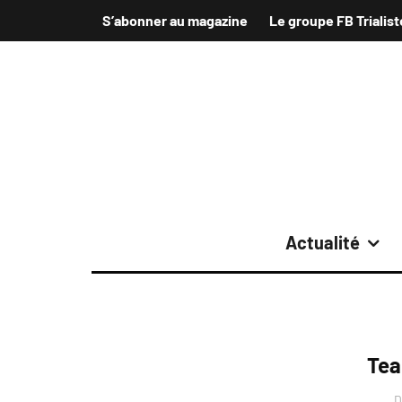
S’abonner au magazine
Le groupe FB Trialist
Actualité
Tea
D