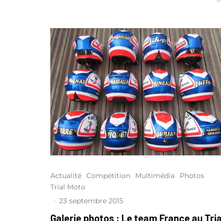
Actualité
Compétition
Multimédia
Photos
Trial Moto
·
23 septembre 2015
Galerie photos : Le team France au Tria