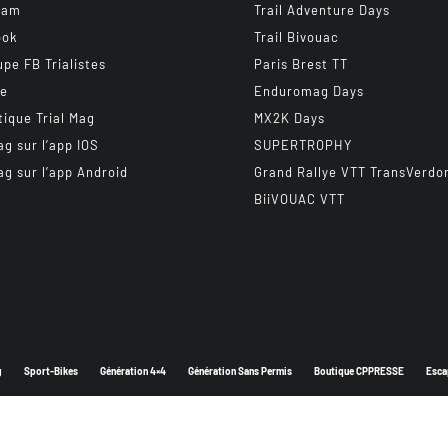
ram
Trail Adventure Days
ook
Trail Bivouac
upe FB Trialistes
Paris Brest TT
be
Enduromag Days
tique Trial Mag
MX2K Days
ag sur l’app IOS
SUPERTROPHY
ag sur l’app Android
Grand Rallye VTT TransVerdo
BiiVOUAC VTT
g
Sport-Bikes
Génération 4×4
Génération Sans Permis
Boutique CPPRESSE
Esca
Depuis 2003 - Un magazine du
Groupe CPPRESSE