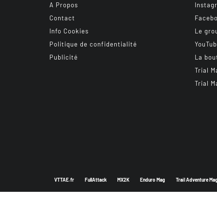
A Propos
Instag
Contact
Faceb
Info Cookies
Le gro
Politique de confidentialité
YouTu
Publicité
La bou
Trial M
Trial M
VTTAE.fr
FullAttack
MX2K
Enduro Mag
Trail Adventure Ma