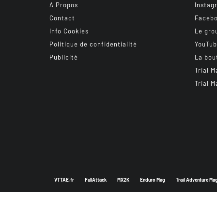
A Propos
Instag
Contact
Faceb
Info Cookies
Le gro
Politique de confidentialité
YouTu
Publicité
La bou
Trial M
Trial M
VTTAE.fr
FullAttack
MX2K
Enduro Mag
Trail Adventure Ma