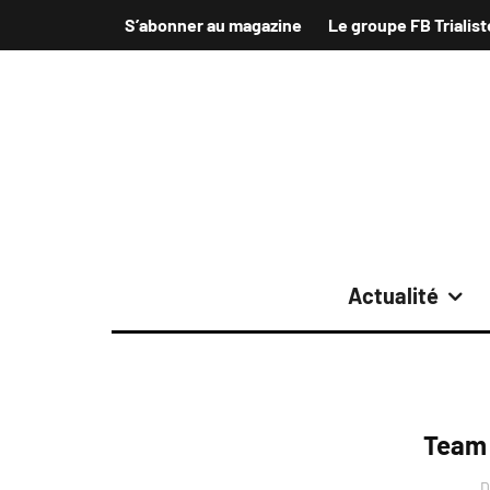
S’abonner au magazine
Le groupe FB Trialist
Actualité
Team
D