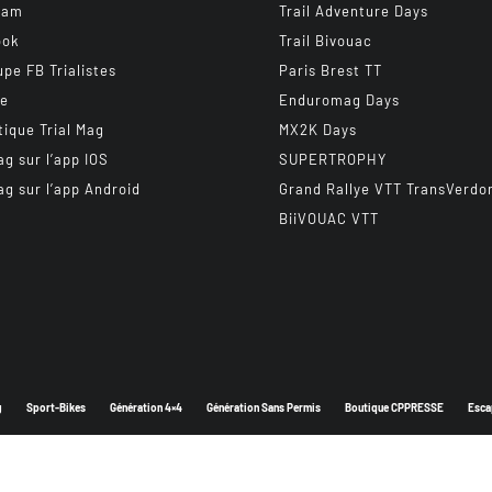
ram
Trail Adventure Days
ook
Trail Bivouac
upe FB Trialistes
Paris Brest TT
be
Enduromag Days
tique Trial Mag
MX2K Days
ag sur l’app IOS
SUPERTROPHY
ag sur l’app Android
Grand Rallye VTT TransVerdo
BiiVOUAC VTT
g
Sport-Bikes
Génération 4×4
Génération Sans Permis
Boutique CPPRESSE
Esca
Depuis 2003 - Un magazine du
Groupe CPPRESSE