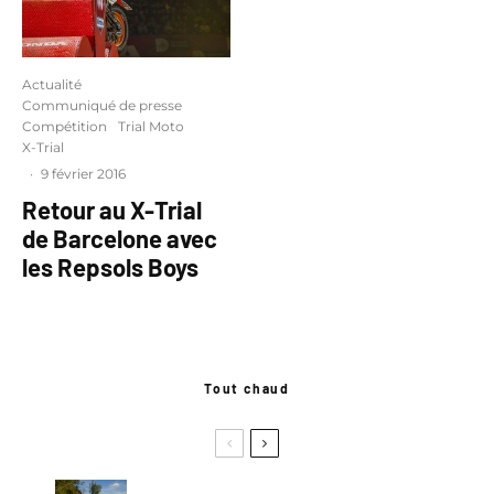
Actualité
Communiqué de presse
Compétition
Trial Moto
X-Trial
·
9 février 2016
Retour au X-Trial
de Barcelone avec
les Repsols Boys
Tout chaud