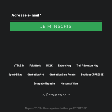
VTTAE.fr
FullAttack
MX2K
Enduro Mag
Trail Adventure Mag
Sport-Bikes
Génération 4×4
Génération Sans Permis
Boutique CPPRESSE
Escapade Magazine
Maisons A Vivre
Retour en haut
Depuis 2003 - Un magazine du
Groupe CPPRESSE