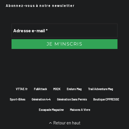
Abonnez-vous à notre newsletter
VTTAE.fr
FullAttack
MX2K
Enduro Mag
Trail Adventure Mag
Sport-Bikes
Génération 4×4
Génération Sans Permis
Boutique CPPRESSE
Escapade Magazine
Maisons A Vivre
Retour en haut