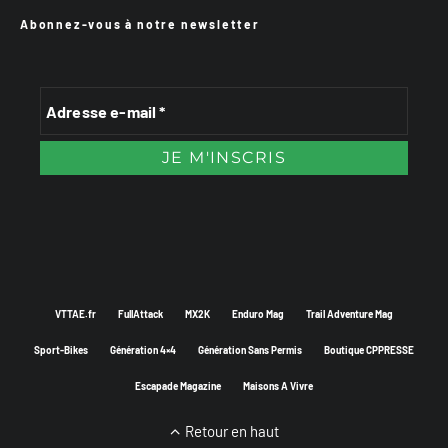
Abonnez-vous à notre newsletter
VTTAE.fr
FullAttack
MX2K
Enduro Mag
Trail Adventure Mag
Sport-Bikes
Génération 4×4
Génération Sans Permis
Boutique CPPRESSE
Escapade Magazine
Maisons A Vivre
Retour en haut