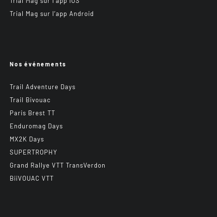
Trial Mag sur l’app IOS
Trial Mag sur l’app Android
Nos événements
Trail Adventure Days
Trail Bivouac
Paris Brest TT
Enduromag Days
MX2K Days
SUPERTROPHY
Grand Rallye VTT TransVerdon
BiiVOUAC VTT