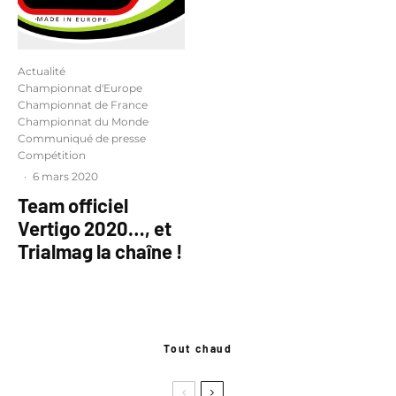
Actualité
Championnat d'Europe
Championnat de France
Championnat du Monde
Communiqué de presse
Compétition
·
6 mars 2020
Team officiel
Vertigo 2020…, et
Trialmag la chaîne !
Tout chaud