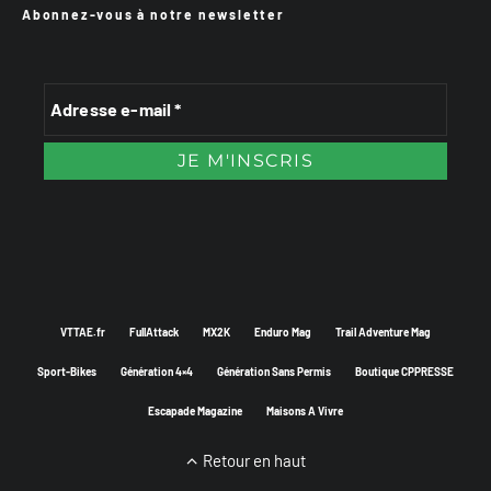
Abonnez-vous à notre newsletter
VTTAE.fr
FullAttack
MX2K
Enduro Mag
Trail Adventure Mag
Sport-Bikes
Génération 4×4
Génération Sans Permis
Boutique CPPRESSE
Escapade Magazine
Maisons A Vivre
Retour en haut