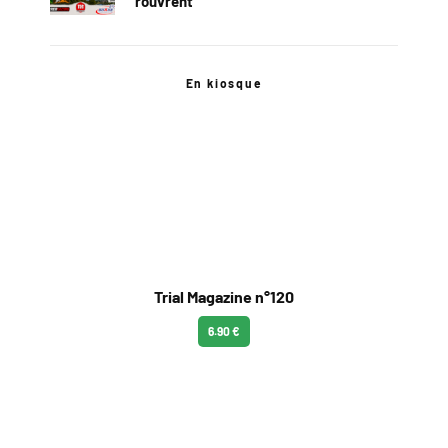
rouvrent
En kiosque
Trial Magazine n°120
6.90 €