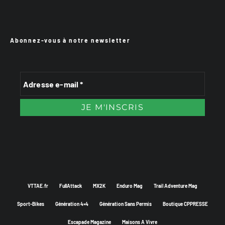
Abonnez-vous à notre newsletter
VTTAE.fr
FullAttack
MX2K
Enduro Mag
Trail Adventure Mag
Sport-Bikes
Génération 4×4
Génération Sans Permis
Boutique CPPRESSE
Escapade Magazine
Maisons A Vivre