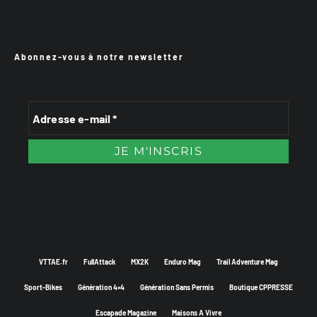
Abonnez-vous à notre newsletter
VTTAE.fr
FullAttack
MX2K
Enduro Mag
Trail Adventure Mag
Sport-Bikes
Génération 4×4
Génération Sans Permis
Boutique CPPRESSE
Escapade Magazine
Maisons A Vivre