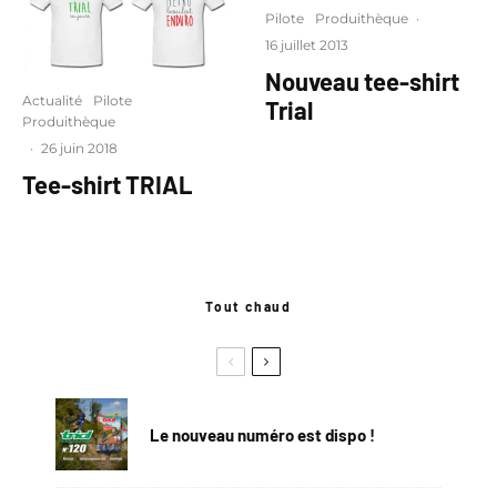
Pilote
Produithèque
·
16 juillet 2013
Nouveau tee-shirt
Actualité
Pilote
Trial
Produithèque
·
26 juin 2018
Tee-shirt TRIAL
Tout chaud
Le nouveau numéro est dispo !