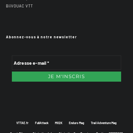
BiiVOUAC VTT
Abonnez-vous à notre newsletter
VTTAE.fr
FullAttack
MX2K
Enduro Mag
Trail Adventure Mag