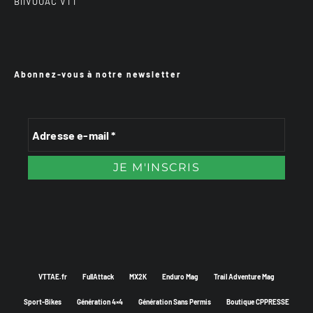
BiiVOUAC VTT
Abonnez-vous à notre newsletter
VTTAE.fr
FullAttack
MX2K
Enduro Mag
Trail Adventure Mag
Sport-Bikes
Génération 4×4
Génération Sans Permis
Boutique CPPRESSE