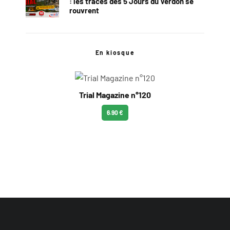
: les traces des 5 Jours du Verdon se
rouvrent
En kiosque
Trial Magazine n°120
6.90 €