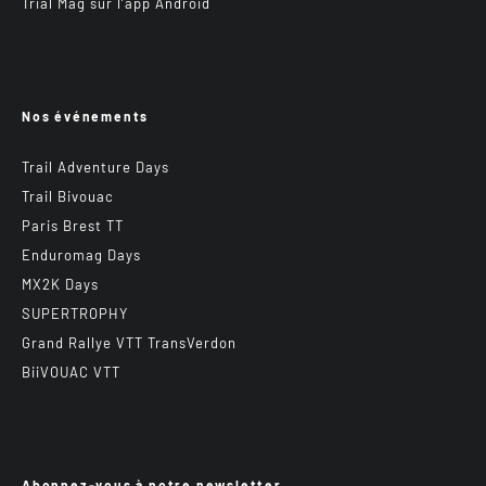
Trial Mag sur l’app Android
Nos événements
Trail Adventure Days
Trail Bivouac
Paris Brest TT
Enduromag Days
MX2K Days
SUPERTROPHY
Grand Rallye VTT TransVerdon
BiiVOUAC VTT
Abonnez-vous à notre newsletter