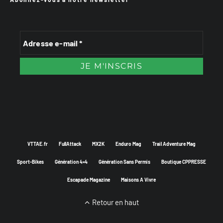
VTTAE.fr
FullAttack
MX2K
Enduro Mag
Trail Adventure Mag
Sport-Bikes
Génération 4×4
Génération Sans Permis
Boutique CPPRESSE
Escapade Magazine
Maisons A Vivre
Retour en haut