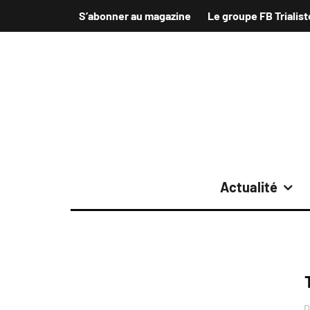
S’abonner au magazine
Le groupe FB Trialist
Actualité
D