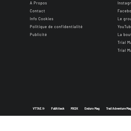
A Propos
Instag
Contact
Faceb
Info Cookies
Le gro
Politique de confidentialité
YouTu
Publicité
La bou
Trial M
Trial M
VTTAE.fr
FullAttack
MX2K
Enduro Mag
Trail Adventure Ma