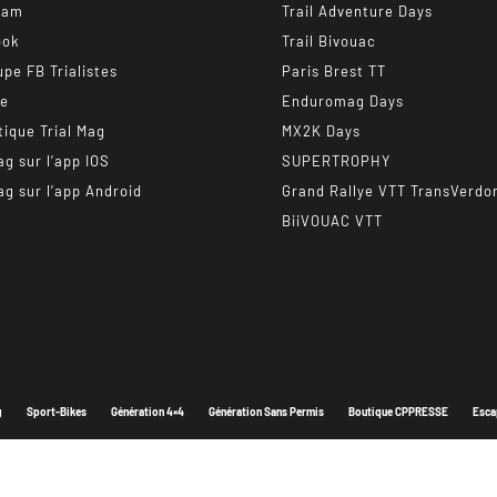
ram
Trail Adventure Days
ook
Trail Bivouac
upe FB Trialistes
Paris Brest TT
be
Enduromag Days
tique Trial Mag
MX2K Days
ag sur l’app IOS
SUPERTROPHY
ag sur l’app Android
Grand Rallye VTT TransVerdo
BiiVOUAC VTT
g
Sport-Bikes
Génération 4×4
Génération Sans Permis
Boutique CPPRESSE
Esca
Depuis 2003 - Un magazine du
Groupe CPPRESSE