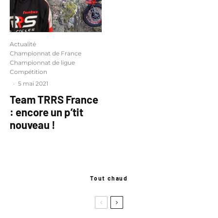
Actualité
Championnat de France
Championnat de ligue
Compétition
·
5 mai 2021
Team TRRS France
: encore un p’tit
nouveau !
Tout chaud