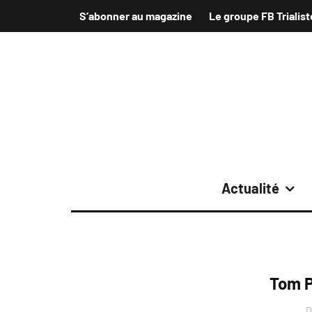
S’abonner au magazine
Le groupe FB Trialist
Actualité
Tom P
D