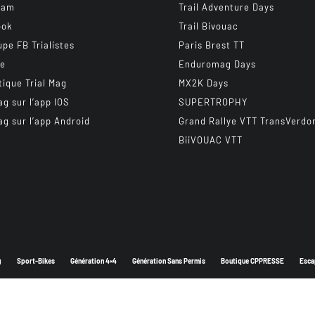
ram
Trail Adventure Days
ook
Trail Bivouac
upe FB Trialistes
Paris Brest TT
be
Enduromag Days
tique Trial Mag
MX2K Days
ag sur l’app IOS
SUPERTROPHY
ag sur l’app Android
Grand Rallye VTT TransVerdo
BiiVOUAC VTT
g
Sport-Bikes
Génération 4×4
Génération Sans Permis
Boutique CPPRESSE
Esca
Depuis 2003 - Un magazine du
Groupe CPPRESSE