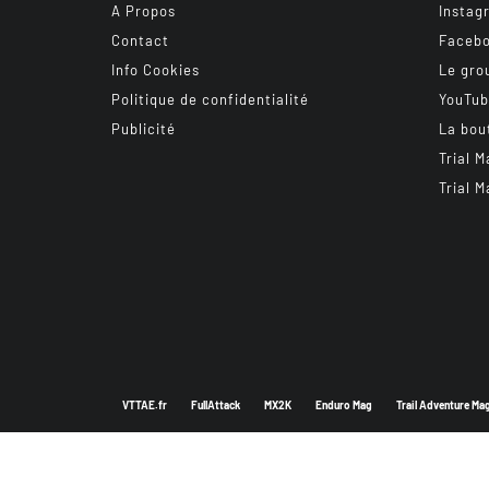
A Propos
Instag
Contact
Faceb
Info Cookies
Le gro
Politique de confidentialité
YouTu
Publicité
La bou
Trial M
Trial M
VTTAE.fr
FullAttack
MX2K
Enduro Mag
Trail Adventure Ma