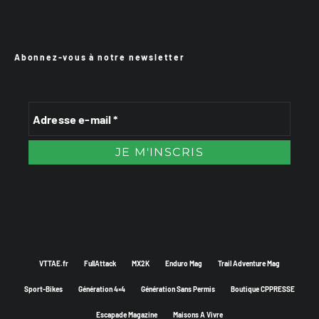
Abonnez-vous à notre newsletter
VTTAE.fr
FullAttack
MX2K
Enduro Mag
Trail Adventure Mag
Sport-Bikes
Génération 4×4
Génération Sans Permis
Boutique CPPRESSE
Escapade Magazine
Maisons A Vivre