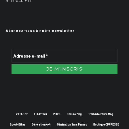
BiiVOUAC VTT
Abonnez-vous à notre newsletter
VTTAE.fr
FullAttack
MX2K
Enduro Mag
Trail Adventure Mag
Sport-Bikes
Génération 4×4
Génération Sans Permis
Boutique CPPRESSE