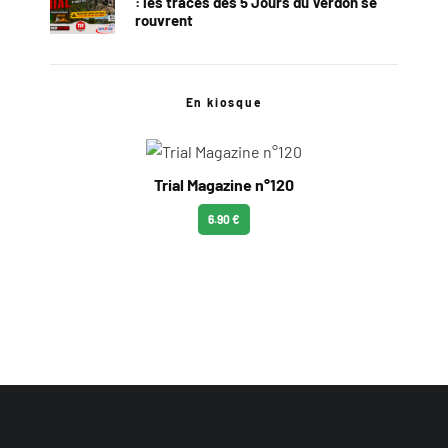
: les traces des 5 Jours du Verdon se
rouvrent
En kiosque
Trial Magazine n°120
6.90 €