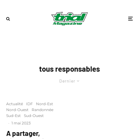
tous responsables
Dernier
Actualité
IDF
Nord-Est
Nord-Ouest
Randonnée
Sud-Est
Sud-Ouest
·
1 mai 2023
A partager,