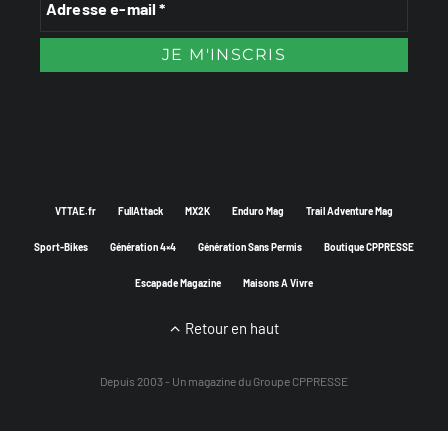
VTTAE.fr
FullAttack
MX2K
Enduro Mag
Trail Adventure Mag
Sport-Bikes
Génération 4×4
Génération Sans Permis
Boutique CPPRESSE
Escapade Magazine
Maisons A Vivre
Retour en haut
Depuis 2003 - Un magazine du
Groupe CPPRESSE