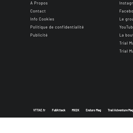
A Propos
Instag
Contact
Faceb
Info Cookies
Le gro
Politique de confidentialité
YouTu
Publicité
La bou
Trial M
Trial M
VTTAE.fr
FullAttack
MX2K
Enduro Mag
Trail Adventure Ma