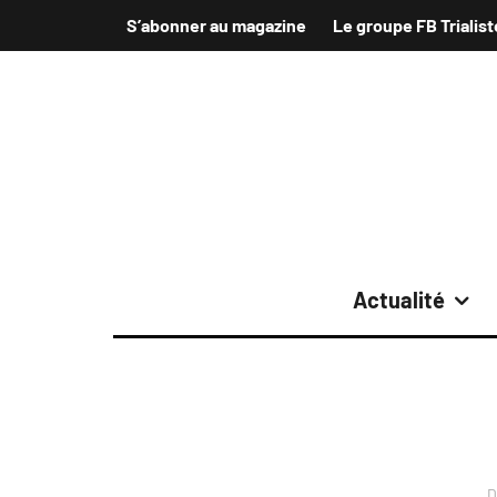
S’abonner au magazine
Le groupe FB Trialist
Actualité
D