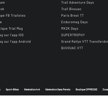
ram
Trail Adventure Days
ook
Trail Bivouac
upe FB Trialistes
Paris Brest TT
be
Enduromag Days
tique Trial Mag
MX2K Days
ag sur l’app IOS
SUPERTROPHY
ag sur l’app Android
Grand Rallye VTT TransVerdo
BiiVOUAC VTT
g
Sport-Bikes
Génération 4×4
Génération Sans Permis
Boutique CPPRESSE
Esca
Depuis 2003 - Un magazine du
Groupe CPPRESSE