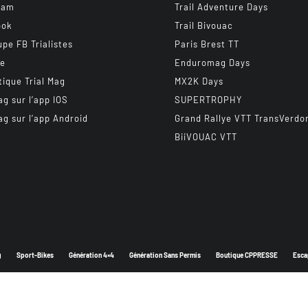
ram
Trail Adventure Days
ook
Trail Bivouac
upe FB Trialistes
Paris Brest TT
be
Enduromag Days
tique Trial Mag
MX2K Days
ag sur l’app IOS
SUPERTROPHY
ag sur l’app Android
Grand Rallye VTT TransVerdo
BiiVOUAC VTT
g
Sport-Bikes
Génération 4×4
Génération Sans Permis
Boutique CPPRESSE
Esca
Depuis 2003 - Un magazine du
Groupe CPPRESSE