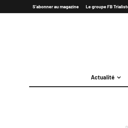
S’abonner au magazine
Le groupe FB Trialist
Actualité
D