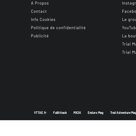
A Propos
Instag
Contact
Faceb
Info Cookies
Le gro
Politique de confidentialité
YouTu
Publicité
La bou
Trial M
Trial M
VTTAE.fr
FullAttack
MX2K
Enduro Mag
Trail Adventure Ma