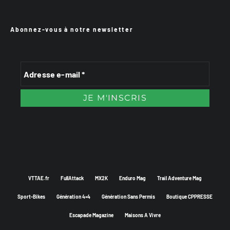
Abonnez-vous à notre newsletter
VTTAE.fr
FullAttack
MX2K
Enduro Mag
Trail Adventure Mag
Sport-Bikes
Génération 4×4
Génération Sans Permis
Boutique CPPRESSE
Escapade Magazine
Maisons A Vivre