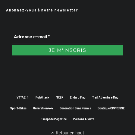
Abonnez-vous à notre newsletter
VTTAE.fr
FullAttack
MX2K
Enduro Mag
Trail Adventure Mag
Sport-Bikes
Génération 4×4
Génération Sans Permis
Boutique CPPRESSE
Escapade Magazine
Maisons A Vivre
Retour en haut