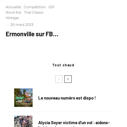
Actualité
Compétition
IDF
Nord-Est
Trial Classic
Vintage
·
20 mars 2023
Ermonville sur FB…
Tout chaud
Le nouveau numéro est dispo !
Alycia Soyer victime d’un vol : aidons-