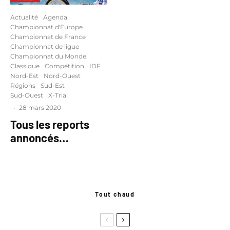
Actualité
Agenda
Championnat d'Europe
Championnat de France
Championnat de ligue
Championnat du Monde
Classique
Compétition
IDF
Nord-Est
Nord-Ouest
Régions
Sud-Est
Sud-Ouest
X-Trial
·
28 mars 2020
Tous les reports
annoncés…
Tout chaud