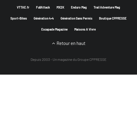
VTTAE.fr
FullAttack
MX2K
Enduro Mag
Trail Adventure Mag
Sport-Bikes
Génération 4×4
Génération Sans Permis
Boutique CPPRESSE
Escapade Magazine
Maisons A Vivre
Retour en haut
Depuis 2003 - Un magazine du
Groupe CPPRESSE