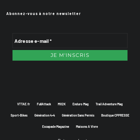
Abonnez-vous à notre newsletter
VTTAE.fr
FullAttack
MX2K
Enduro Mag
Trail Adventure Mag
Sport-Bikes
Génération 4×4
Génération Sans Permis
Boutique CPPRESSE
Escapade Magazine
Maisons A Vivre