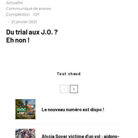
Actualité
Communiqué de presse
Compétition
IDF
·
21 janvier 2021
Du trial aux J.O. ?
Eh non !
Tout chaud
Le nouveau numéro est dispo !
Alycia Soyer victime d’un vol : aidons-