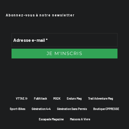
Abonnez-vous à notre newsletter
VTTAE.fr
FullAttack
MX2K
Enduro Mag
Trail Adventure Mag
Sport-Bikes
Génération 4×4
Génération Sans Permis
Boutique CPPRESSE
Escapade Magazine
Maisons A Vivre