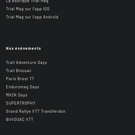
La boutique Trial Mag
Trial Mag sur l’app IOS
Trial Mag sur l’app Android
Nos événements
Trail Adventure Days
Trail Bivouac
Paris Brest TT
Enduromag Days
MX2K Days
SUPERTROPHY
Grand Rallye VTT TransVerdon
BiiVOUAC VTT