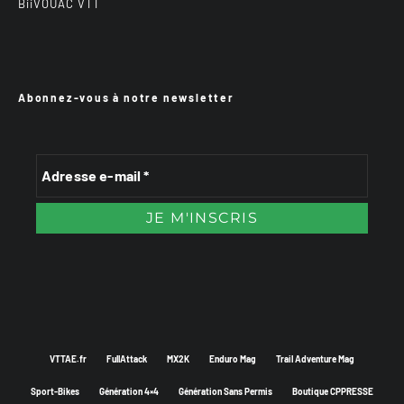
BiiVOUAC VTT
Abonnez-vous à notre newsletter
VTTAE.fr
FullAttack
MX2K
Enduro Mag
Trail Adventure Mag
Sport-Bikes
Génération 4×4
Génération Sans Permis
Boutique CPPRESSE