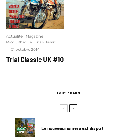
Actualité
Magazine
Produithèque
Trial Classic
·
21 octobre 2014
Trial Classic UK #10
Tout chaud
Le nouveau numéro est dispo !