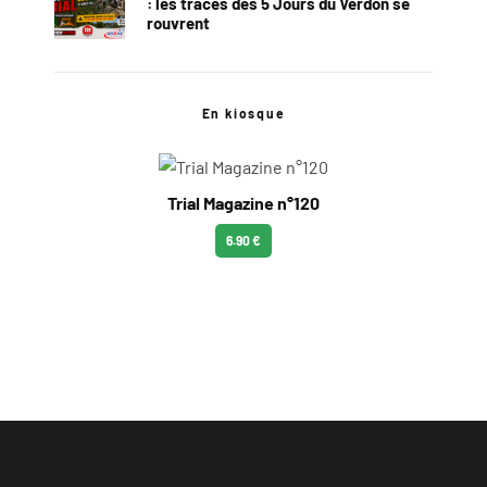
: les traces des 5 Jours du Verdon se
rouvrent
En kiosque
Trial Magazine n°120
6.90 €