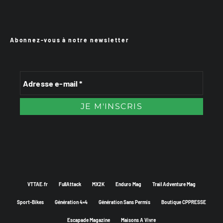
Abonnez-vous à notre newsletter
VTTAE.fr
FullAttack
MX2K
Enduro Mag
Trail Adventure Mag
Sport-Bikes
Génération 4×4
Génération Sans Permis
Boutique CPPRESSE
Escapade Magazine
Maisons A Vivre