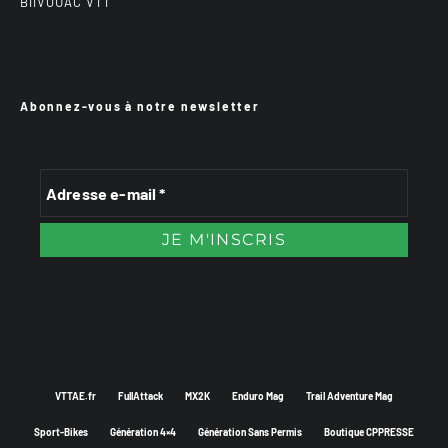
BiiVOUAC VTT
Abonnez-vous à notre newsletter
VTTAE.fr
FullAttack
MX2K
Enduro Mag
Trail Adventure Mag
Sport-Bikes
Génération 4×4
Génération Sans Permis
Boutique CPPRESSE