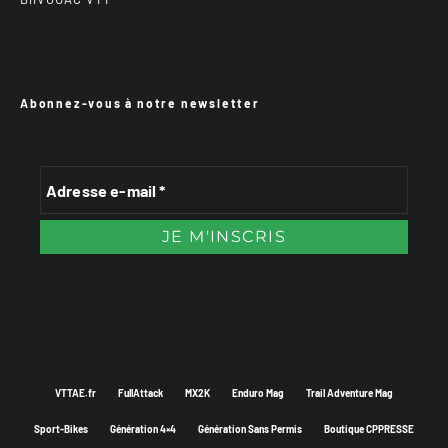
Abonnez-vous à notre newsletter
VTTAE.fr
FullAttack
MX2K
Enduro Mag
Trail Adventure Mag
Sport-Bikes
Génération 4×4
Génération Sans Permis
Boutique CPPRESSE