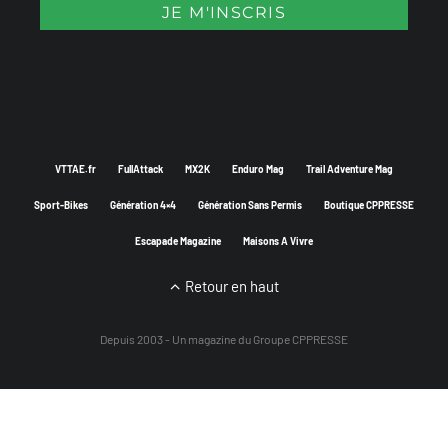
VTTAE.fr
FullAttack
MX2K
Enduro Mag
Trail Adventure Mag
Sport-Bikes
Génération 4×4
Génération Sans Permis
Boutique CPPRESSE
Escapade Magazine
Maisons A Vivre
Retour en haut
Depuis 2003 - Un magazine du
Groupe CPPRESSE