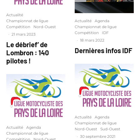
Actualité
Actualité
Agenda
Championnat de ligue
Championnat de ligue
Compétition
Nord-Ouest
Compétition
IDF
·
21 mars 2023
·
18 mars 2022
Le débrief’ de
Dernières infos IDF
Lombron : 140
pilotes !
Actualité
Agenda
Championnat de ligue
Actualité
Agenda
Nord-Ouest
Sud-Ouest
Championnat de ligue
·
30 septembre 2021
Compétition
Nord-Ouest