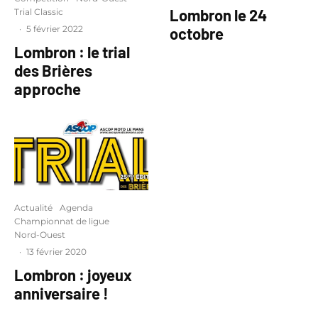
Lombron le 24
Trial Classic
·
5 février 2022
octobre
Lombron : le trial
des Brières
approche
Actualité
Agenda
Championnat de ligue
Nord-Ouest
·
13 février 2020
Lombron : joyeux
anniversaire !