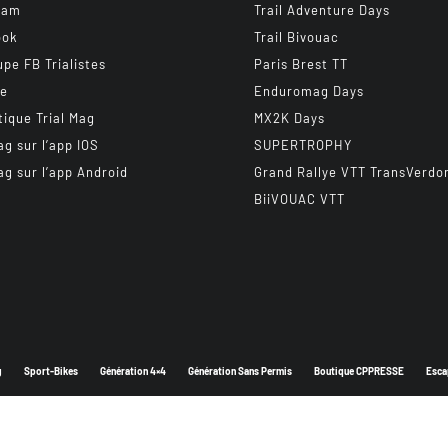
ram
Trail Adventure Days
ook
Trail Bivouac
upe FB Trialistes
Paris Brest TT
be
Enduromag Days
tique Trial Mag
MX2K Days
ag sur l’app IOS
SUPERTROPHY
ag sur l’app Android
Grand Rallye VTT TransVerdo
BiiVOUAC VTT
g
Sport-Bikes
Génération 4×4
Génération Sans Permis
Boutique CPPRESSE
Esca
Depuis 2003 - Un magazine du
Groupe CPPRESSE