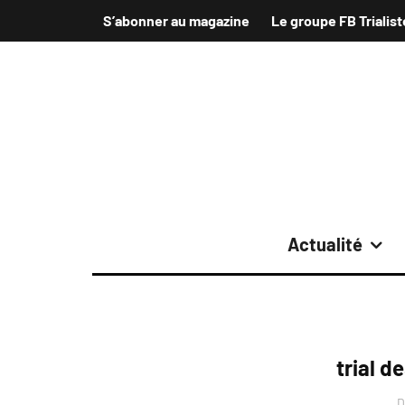
S’abonner au magazine
Le groupe FB Trialist
Actualité
trial d
D