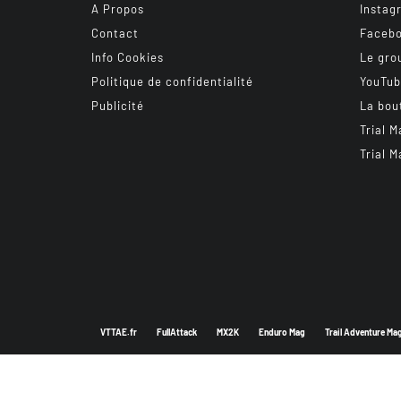
A Propos
Instag
Contact
Faceb
Info Cookies
Le gro
Politique de confidentialité
YouTu
Publicité
La bou
Trial M
Trial M
VTTAE.fr
FullAttack
MX2K
Enduro Mag
Trail Adventure Ma