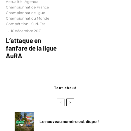
Actualité
Agenda
Championnat de France
Championnat de ligue
Championnat du Monde
Compétition
Sud-Est
·
16 décembre 2021
L’attaque en
fanfare de la ligue
AuRA
Tout chaud
Le nouveau numéro est dispo !