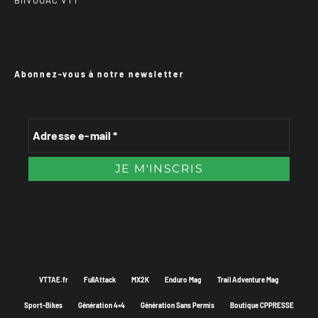
Abonnez-vous à notre newsletter
VTTAE.fr
FullAttack
MX2K
Enduro Mag
Trail Adventure Mag
Sport-Bikes
Génération 4×4
Génération Sans Permis
Boutique CPPRESSE