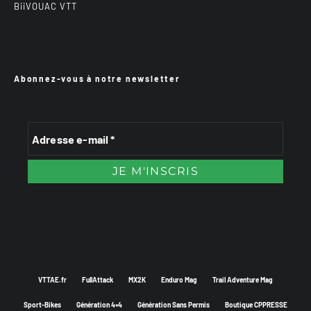
BiiVOUAC VTT
Abonnez-vous à notre newsletter
VTTAE.fr
FullAttack
MX2K
Enduro Mag
Trail Adventure Mag
Sport-Bikes
Génération 4×4
Génération Sans Permis
Boutique CPPRESSE