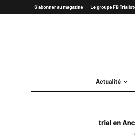
S’abonner au magazine
Le groupe FB Trialist
Actualité
trial en An
D