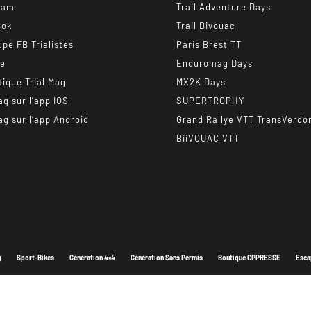
ram
Trail Adventure Days
ook
Trail Bivouac
upe FB Trialistes
Paris Brest TT
be
Enduromag Days
tique Trial Mag
MX2K Days
ag sur l’app IOS
SUPERTROPHY
ag sur l’app Android
Grand Rallye VTT TransVerdo
BiiVOUAC VTT
g
Sport-Bikes
Génération 4×4
Génération Sans Permis
Boutique CPPRESSE
Esca
Depuis 2003 - Un magazine du
Groupe CPPRESSE