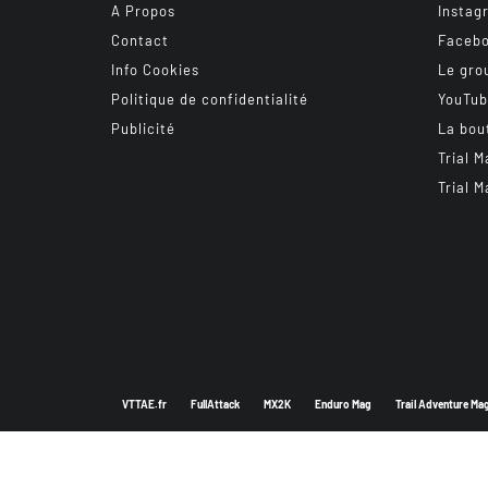
A Propos
Instag
Contact
Faceb
Info Cookies
Le gro
Politique de confidentialité
YouTu
Publicité
La bou
Trial M
Trial M
VTTAE.fr
FullAttack
MX2K
Enduro Mag
Trail Adventure Ma