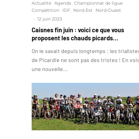
Actualité
Agenda
Championnat de ligue
Compétition
IDF
Nord-Est
Nord-Ouest
·
12 juin 2023
Caisnes fin juin : voici ce que vous
proposent les chauds picards…
On le savait depuis longtemps : les trialiste
de Picardie ne sont pas des tristes ! En voi
une nouvelle...