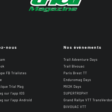
ez-nous
Nos événements
ram
Trail Adventure Days
ook
Trail Bivouac
upe FB Trialistes
Paris Brest TT
be
Enduromag Days
tique Trial Mag
MX2K Days
ag sur l’app IOS
SUPERTROPHY
ag sur l’app Android
Grand Rallye VTT TransVerdo
BiiVOUAC VTT