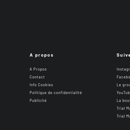
A propos
Suiv
A Propos
Instag
Contact
Faceb
Info Cookies
Le gro
Politique de confidentialité
YouTu
Publicité
La bou
Trial M
Trial M