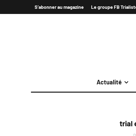
S’abonner au magazine
Le groupe FB Trialist
Actualité
trial
D