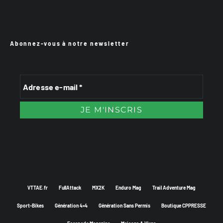
Abonnez-vous à notre newsletter
VTTAE.fr
FullAttack
MX2K
Enduro Mag
Trail Adventure Mag
Sport-Bikes
Génération 4×4
Génération Sans Permis
Boutique CPPRESSE