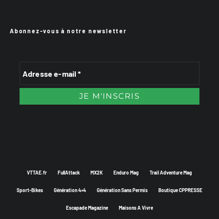
Abonnez-vous à notre newsletter
VTTAE.fr
FullAttack
MX2K
Enduro Mag
Trail Adventure Mag
Sport-Bikes
Génération 4×4
Génération Sans Permis
Boutique CPPRESSE
Escapade Magazine
Maisons A Vivre