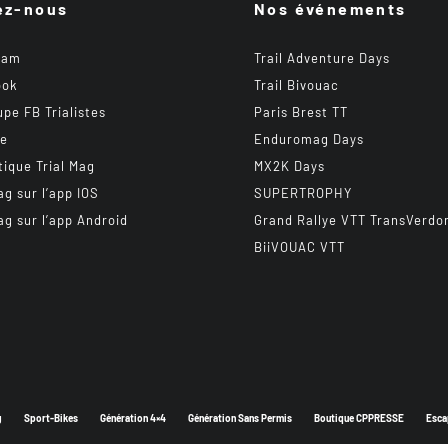
ez-nous
Nos événements
ram
Trail Adventure Days
ook
Trail Bivouac
upe FB Trialistes
Paris Brest TT
be
Enduromag Days
tique Trial Mag
MX2K Days
ag sur l’app IOS
SUPERTROPHY
ag sur l’app Android
Grand Rallye VTT TransVerdo
BiiVOUAC VTT
g
Sport-Bikes
Génération 4×4
Génération Sans Permis
Boutique CPPRESSE
Esca