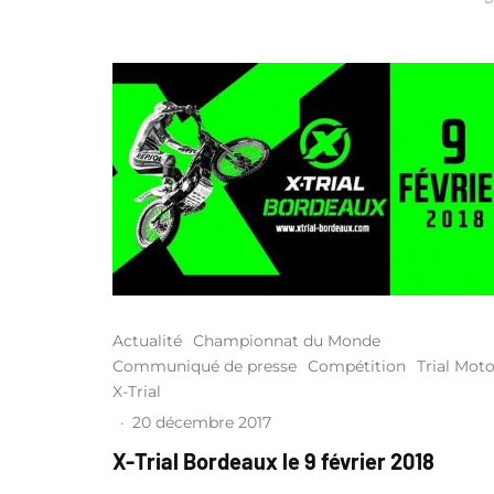
Actualité
Championnat du Monde
Communiqué de presse
Compétition
Trial Mot
X-Trial
·
20 décembre 2017
X-Trial Bordeaux le 9 février 2018