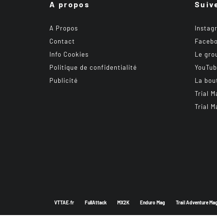
A propos
Suiv
A Propos
Instag
Contact
Faceb
Info Cookies
Le gro
Politique de confidentialité
YouTu
Publicité
La bou
Trial M
Trial M
VTTAE.fr
FullAttack
MX2K
Enduro Mag
Trail Adventure Ma