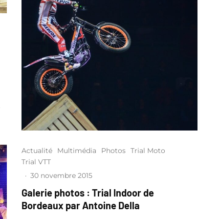
r
Actualité
Multimédia
Photos
Trial Moto
Trial VTT
·
30 novembre 2015
Galerie photos : Trial Indoor de
Bordeaux par Antoine Della