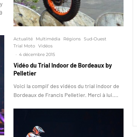
 y
9
Actualité
Multimédia
Régions
Sud-Ouest
Trial Moto
Vidéos
·
4 décembre 2015
Vidéo du Trial Indoor de Bordeaux by
Pelletier
Voici la compil’ des vidéos du trial indoor de
Bordeaux de Francis Pelletier. Merci à lui....