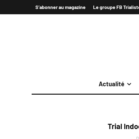
S’abonner au magazine
Le groupe FB Trialist
Actualité
Trial Ind
D