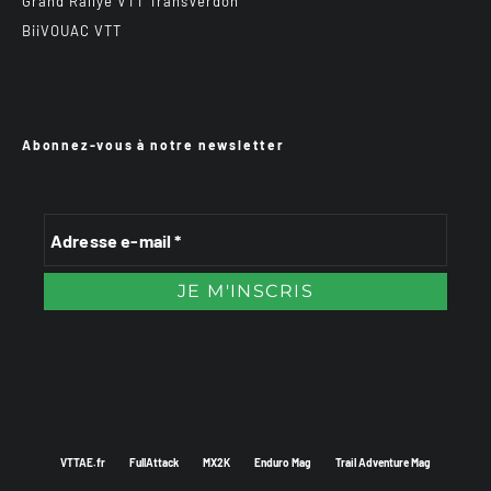
Grand Rallye VTT TransVerdon
BiiVOUAC VTT
Abonnez-vous à notre newsletter
VTTAE.fr
FullAttack
MX2K
Enduro Mag
Trail Adventure Mag