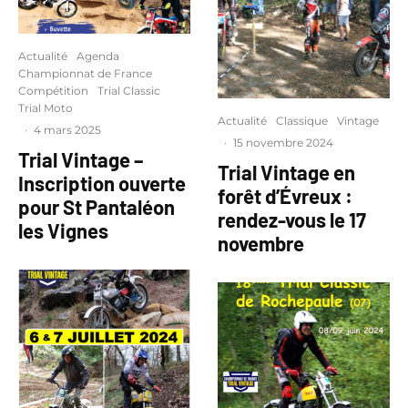
Actualité
Agenda
Championnat de France
Compétition
Trial Classic
Trial Moto
Actualité
Classique
Vintage
·
4 mars 2025
·
15 novembre 2024
Trial Vintage –
Trial Vintage en
Inscription ouverte
forêt d’Évreux :
pour St Pantaléon
rendez-vous le 17
les Vignes
novembre