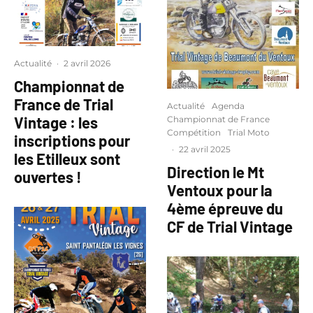
Actualité
·
2 avril 2026
Championnat de
France de Trial
Actualité
Agenda
Vintage : les
Championnat de France
Compétition
Trial Moto
inscriptions pour
·
22 avril 2025
les Etilleux sont
Direction le Mt
ouvertes !
Ventoux pour la
4ème épreuve du
CF de Trial Vintage