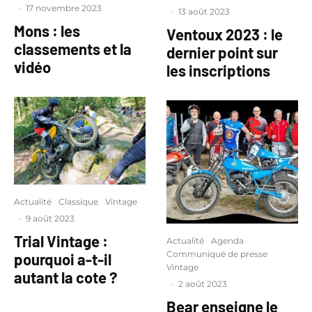
·
17 novembre 2023
·
13 août 2023
Mons : les
Ventoux 2023 : le
classements et la
dernier point sur
vidéo
les inscriptions
Actualité
Classique
Vintage
·
9 août 2023
Trial Vintage :
Actualité
Agenda
Communiqué de presse
pourquoi a-t-il
Vintage
autant la cote ?
·
2 août 2023
Bear enseigne le