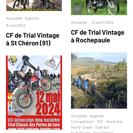
Actualité
Agenda
·
Actualité
·
21 avril 2024
9 mai 2024
CF de Trial Vintage
CF de Trial Vintage
à Rochepaule
à St Chéron (91)
Actualité
Agenda
Compétition
IDF
Nord-Est
Nord-Ouest
Sud-Est
Sud-Ouest
Trial Classic