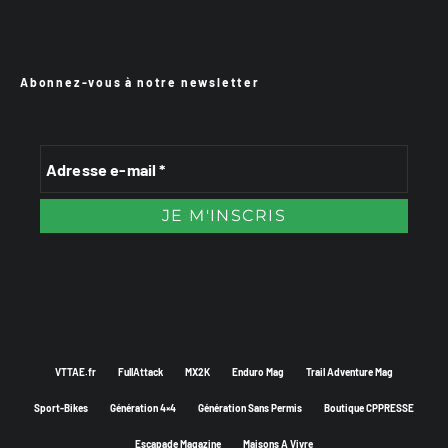
Abonnez-vous à notre newsletter
VTTAE.fr
FullAttack
MX2K
Enduro Mag
Trail Adventure Mag
Sport-Bikes
Génération 4×4
Génération Sans Permis
Boutique CPPRESSE
Escapade Magazine
Maisons A Vivre