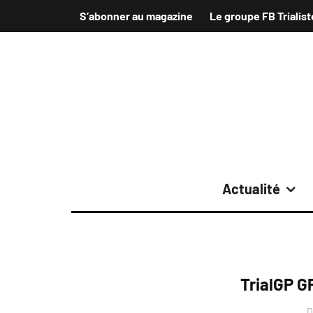
S’abonner au magazine
Le groupe FB Trialist
Actualité
TrialGP G
D