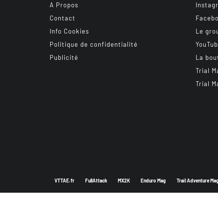
A Propos
Instag
Contact
Faceb
Info Cookies
Le gro
Politique de confidentialité
YouTu
Publicité
La bou
Trial M
Trial M
VTTAE.fr
FullAttack
MX2K
Enduro Mag
Trail Adventure Ma