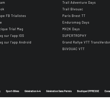
ram
Trail Adventure Days
ook
Trail Bivouac
upe FB Trialistes
Paris Brest TT
be
Enduromag Days
tique Trial Mag
MX2K Days
ag sur l’app IOS
SUPERTROPHY
ag sur l’app Android
Grand Rallye VTT TransVerdo
BiiVOUAC VTT
g
Sport-Bikes
Génération 4×4
Génération Sans Permis
Boutique CPPRESSE
Esca
Depuis 2003 - Un magazine du
Groupe CPPRESSE