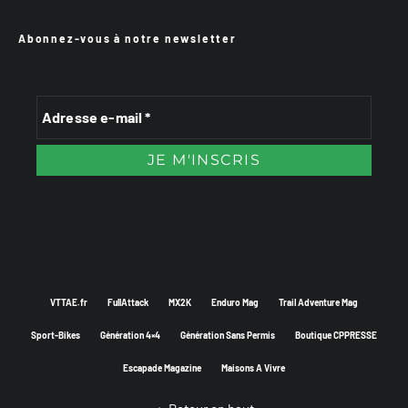
Abonnez-vous à notre newsletter
VTTAE.fr
FullAttack
MX2K
Enduro Mag
Trail Adventure Mag
Sport-Bikes
Génération 4×4
Génération Sans Permis
Boutique CPPRESSE
Escapade Magazine
Maisons A Vivre