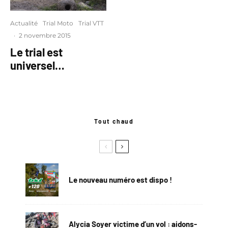
Actualité
Trial Moto
Trial VTT
·
2 novembre 2015
Le trial est
universel…
Tout chaud
Le nouveau numéro est dispo !
Alycia Soyer victime d’un vol : aidons-